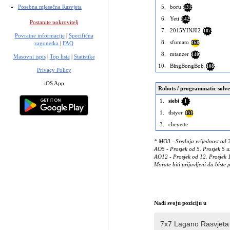
5.
boru
Posebna mjesečna Rasvjeta
131
6.
Yeti
142
Postanite pokrovitelj
7.
2015YINJ02
187
Povratne informacije
|
Specifična
8.
sfumato
168
zagonetka
|
FAQ
8.
mtanzer
140
Masovni ispis
|
Top lista
|
Statistike
10.
BingBongBob
108
Privacy Policy
iOS App
Robots / programmatic solve
1.
siebi
1
1.
tlstyer
151
3.
cheyette
* MO3 - Srednja vrijednost od 
AO5 - Prosjek od 5. Prosjek 5 u
AO12 - Prosjek od 12. Prosjek 1
Morate biti prijavljeni da biste p
Nađi svoju poziciju u