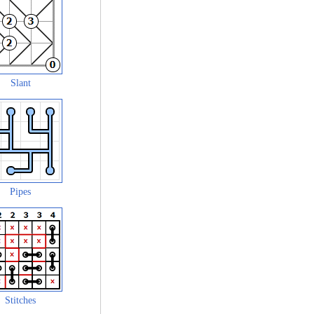
Slant
Pipes
Stitches