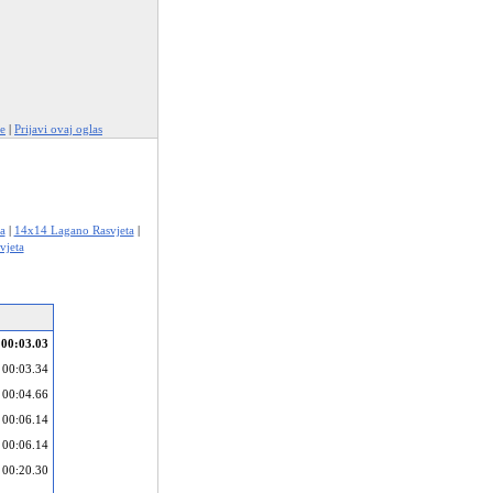
se
|
Prijavi ovaj oglas
a
|
14x14 Lagano Rasvjeta
|
vjeta
00:03.03
00:03.34
00:04.66
00:06.14
00:06.14
00:20.30