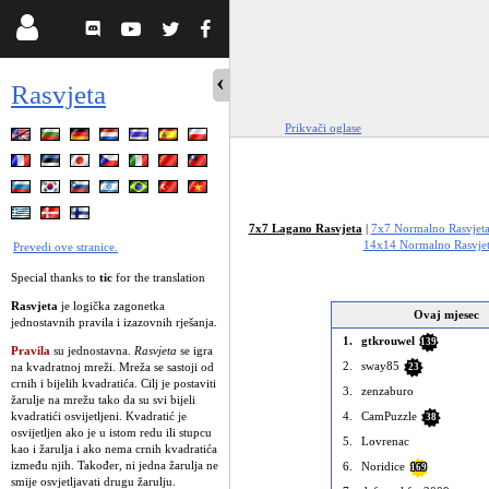
Rasvjeta
Prikvači oglase
7x7 Lagano Rasvjeta
|
7x7 Normalno Rasvjet
14x14 Normalno Rasvje
Prevedi ove stranice.
Special thanks to
tic
for the translation
Rasvjeta
je logička zagonetka
Ovaj mjesec
jednostavnih pravila i izazovnih rješanja.
1.
gtkrouwel
139
Pravila
su jednostavna.
Rasvjeta
se igra
2.
sway85
na kvadratnoj mreži. Mreža se sastoji od
23
crnih i bijelih kvadratića. Cilj je postaviti
3.
zenzaburo
žarulje na mrežu tako da su svi bijeli
4.
CamPuzzle
kvadratići osvijetljeni. Kvadratić je
38
osvijetljen ako je u istom redu ili stupcu
5.
Lovrenac
kao i žarulja i ako nema crnih kvadratića
između njih. Također, ni jedna žarulja ne
6.
Noridice
169
smije osvjetljavati drugu žarulju.