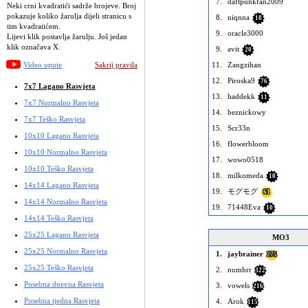
7.
daftpunkfan2009
Neki crni kvadratići sadrže brojeve. Broj
pokazuje koliko žarulja dijeli stranicu s
8.
niqnna
18
tim kvadratićem.
9.
oracle3000
Lijevi klik postavlja žarulju. Još jedan
klik označava X.
9.
avit
20
11.
Zangzihan
Video upute
Sakrij pravila
12.
Piroska9
76
7x7 Lagano Rasvjeta
13.
haddekk
11
7x7 Normalno Rasvjeta
14.
beznickowy
7x7 Teško Rasvjeta
15.
Scr33n
10x10 Lagano Rasvjeta
16.
flowerbloom
10x10 Normalno Rasvjeta
17.
wowo0518
10x10 Teško Rasvjeta
18.
milkomeda
10
14x14 Lagano Rasvjeta
19.
モグモグ
61
14x14 Normalno Rasvjeta
19.
71448Eva
10
14x14 Teško Rasvjeta
25x25 Lagano Rasvjeta
MO3
25x25 Normalno Rasvjeta
1.
jaybrainer
275
25x25 Teško Rasvjeta
2.
numbrr
322
Posebna dnevna Rasvjeta
3.
vowels
216
Posebna tjedna Rasvjeta
4.
Arok
115