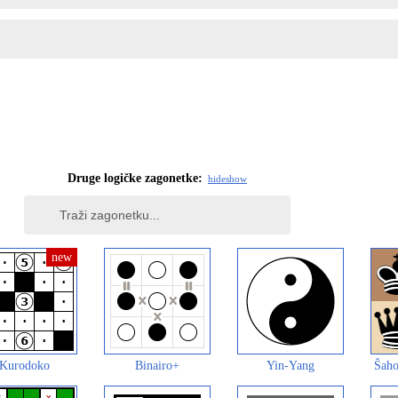
Druge logičke zagonetke:
hide
show
Kurodoko
Binairo+
Yin-Yang
Šaho