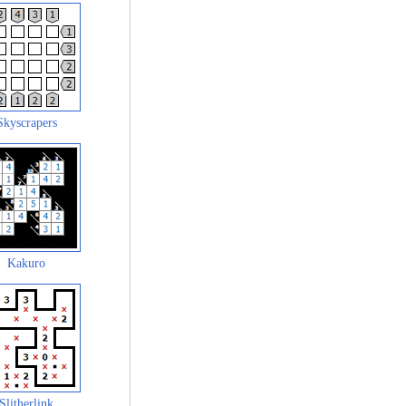
Skyscrapers
Kakuro
Slitherlink