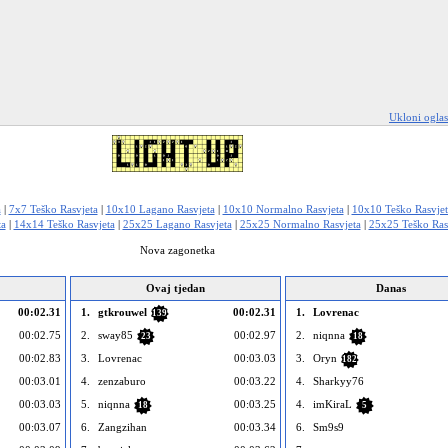
Ukloni ogla
a
|
7x7 Teško Rasvjeta
|
10x10 Lagano Rasvjeta
|
10x10 Normalno Rasvjeta
|
10x10 Teško Rasvjet
ta
|
14x14 Teško Rasvjeta
|
25x25 Lagano Rasvjeta
|
25x25 Normalno Rasvjeta
|
25x25 Teško Ras
Nova zagonetka
Ovaj tjedan
Danas
00:02.31
1.
gtkrouwel
00:02.31
1.
Lovrenac
139
00:02.75
2.
sway85
00:02.97
2.
niqnna
23
18
00:02.83
3.
Lovrenac
00:03.03
3.
Oryn
182
00:03.01
4.
zenzaburo
00:03.22
4.
Sharkyy76
00:03.03
5.
niqnna
00:03.25
4.
imKiraL
18
5
00:03.07
6.
Zangzihan
00:03.34
6.
Sm9s9