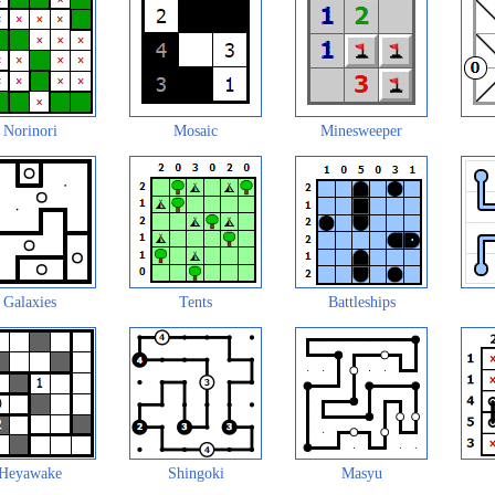
Norinori
Mosaic
Minesweeper
Galaxies
Tents
Battleships
Heyawake
Shingoki
Masyu