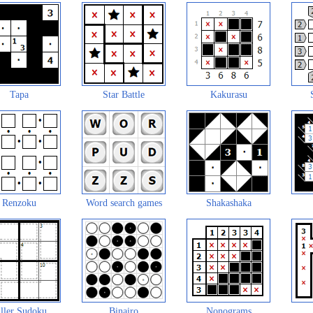
Tapa
Star Battle
Kakurasu
Renzoku
Word search games
Shakashaka
ller Sudoku
Binairo
Nonograms