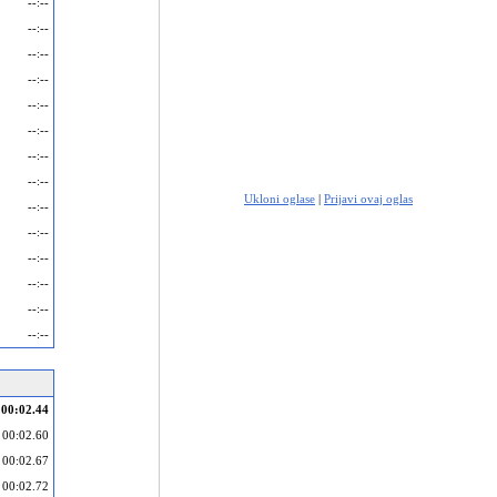
--:--
--:--
--:--
--:--
--:--
--:--
--:--
--:--
Ukloni oglase
|
Prijavi ovaj oglas
--:--
--:--
--:--
--:--
--:--
--:--
00:02.44
00:02.60
00:02.67
00:02.72