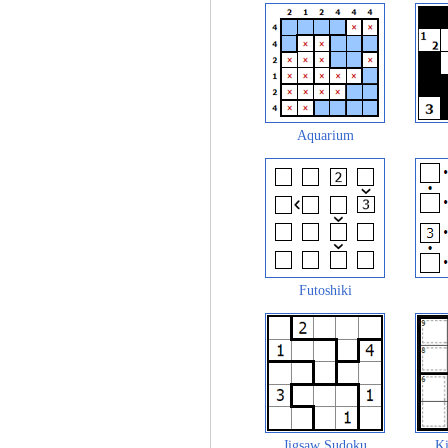
Aquarium
Futoshiki
Jigsaw Sudoku
Ki