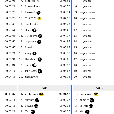
00:03.09
7.
beznickowy
00:03.62
7.
--- prazno ---
00:03.20
8.
flowerbloom
00:03.70
8.
--- prazno ---
00:03.27
9.
Piroska9
00:03.74
9.
--- prazno ---
76
00:03.27
10.
モグモグ
00:04.10
10.
--- prazno ---
61
00:03.34
11.
oracle3000
00:04.23
11.
--- prazno ---
00:03.56
12.
Oryn
00:04.66
12.
--- prazno ---
182
00:03.60
13.
71448Eva
00:04.77
13.
--- prazno ---
10
00:03.62
14.
magarner
00:04.97
14.
--- prazno ---
20
00:03.67
15.
Lore1
00:05.07
15.
--- prazno ---
00:03.70
16.
smag
00:05.30
16.
--- prazno ---
9
00:03.90
17.
HackMan
00:05.86
17.
--- prazno ---
124
00:03.96
18.
llmt9
00:05.97
18.
--- prazno ---
101
00:04.10
19.
Jake Chaz
00:06.05
19.
--- prazno ---
4
00:04.10
20.
Sharkyy76
00:06.14
20.
--- prazno ---
AO5
AO12
00:01.82
1.
jaybrainer
00:01.97
1.
jaybrainer
275
275
00:02.18
2.
numbrr
00:02.28
2.
numbrr
322
322
00:02.19
3.
vowels
00:02.33
3.
vowels
216
216
00:02.20
4.
Yeti
00:02.35
4.
Yeti
142
142