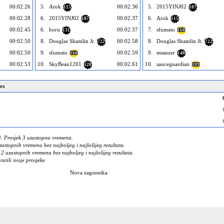
00:02.26
5.
Arok
00:02.36
5.
2015YINJ02
115
187
00:02.28
6.
2015YINJ02
00:02.37
6.
Arok
187
115
00:02.45
6.
boru
00:02.37
7.
sfumato
131
168
00:02.50
8.
Douglas Shamlin Jr.
00:02.58
8.
Douglas Shamlin Jr.
722
722
00:02.50
9.
sfumato
00:02.59
9.
mtanzer
168
140
00:02.53
10.
SkyBean1201
00:02.61
10.
sauceguardian
120
109
rs
3. Prosjek 3 uzastopna vremena.
zastopnih vremena bez najboljeg i najlošijeg rezultata.
2 uzastopnih vremena bez najboljeg i najlošijeg rezultata.
ratili svoje prosjeke
Nova zagonetka